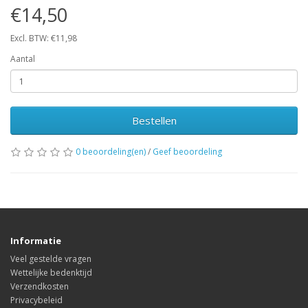
€14,50
Excl. BTW: €11,98
Aantal
Bestellen
0 beoordeling(en)
/
Geef beoordeling
Informatie
Veel gestelde vragen
Wettelijke bedenktijd
Verzendkosten
Privacybeleid