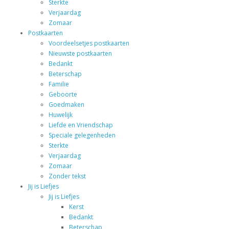
Sterkte
Verjaardag
Zomaar
Postkaarten
Voordeelsetjes postkaarten
Nieuwste postkaarten
Bedankt
Beterschap
Familie
Geboorte
Goedmaken
Huwelijk
Liefde en Vriendschap
Speciale gelegenheden
Sterkte
Verjaardag
Zomaar
Zonder tekst
Jij is Liefjes
Jij is Liefjes
Kerst
Bedankt
Beterschap