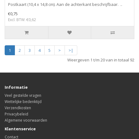
Postkaart (10,4 x 14,8 cm). Aan de achterkant beschrijfbaar. ..
€0,75
Excl. BTW: €0,62
1
2
3
4
5
>
>|
Weergeven 1 t/m 20 van in totaal 92
Informatie
Veel gestelde vragen
Wettelijke bedenktijd
Verzendkosten
Privacybeleid
Algemene voorwaarden
Klantenservice
Contact