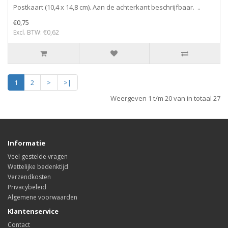
Postkaart (10,4 x 14,8 cm). Aan de achterkant beschrijfbaar. ..
€0,75
Excl. BTW: €0,62
1
2
>
>|
Weergeven 1 t/m 20 van in totaal 27
Informatie
Veel gestelde vragen
Wettelijke bedenktijd
Verzendkosten
Privacybeleid
Algemene voorwaarden
Klantenservice
Contact