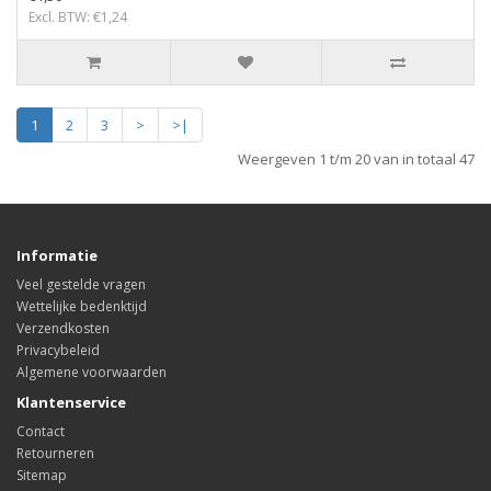
Excl. BTW: €1,24
1
2
3
>
>|
Weergeven 1 t/m 20 van in totaal 47
Informatie
Veel gestelde vragen
Wettelijke bedenktijd
Verzendkosten
Privacybeleid
Algemene voorwaarden
Klantenservice
Contact
Retourneren
Sitemap